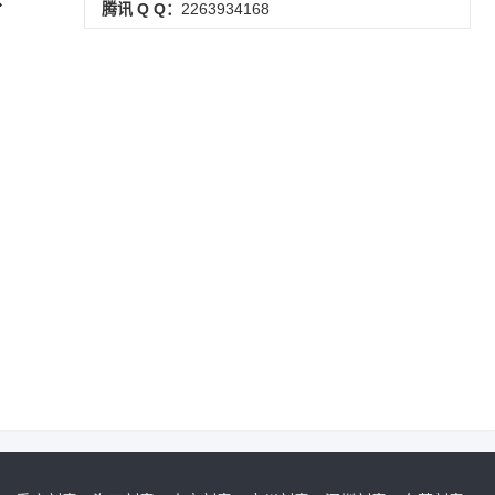
腾讯 Q Q：
2263934168