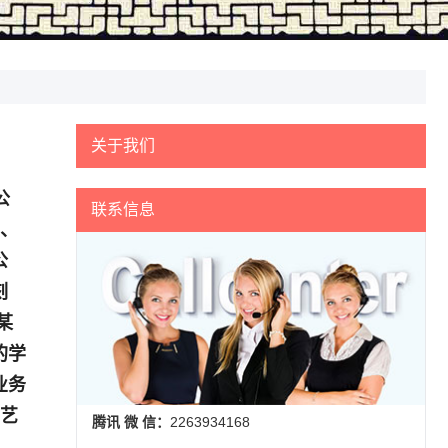
关于我们
公
联系信息
章、
公
刻
某
的学
业务
,艺
腾讯 微 信：
2263934168
、